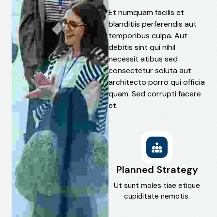
Et numquam facilis et
blanditiis perferendis aut
temporibus culpa. Aut
debitis sint qui nihil
necessit atibus sed
consectetur soluta aut
architecto porro qui officia
quam. Sed corrupti facere
et.
Planned Strategy
Ut sunt moles tiae etique
cupiditate nemotis.